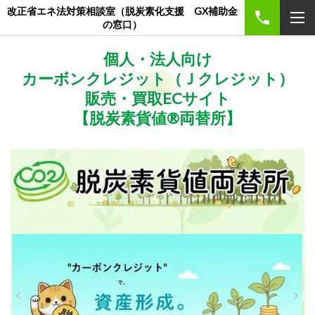
改正省エネ法対策相談室（脱炭素化支援 GX補助金
の窓口）
個人・法人向け
カーボンクレジット（Ｊクレジット）
販売・買取ECサイト
【脱炭素貨値®両替所】