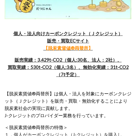
個人・法人向けカーボンクレジット（Ｊクレジット）
販売・買取ECサイト
【脱炭素貨値®両替所】
販売実績：3,4
29t-CO2（個人:30名、法人：2社）、
買取実績：530t-CO2（個人:3名）、
無効化実績：31t-CO2
（7t予定）
【脱炭素貨値®両替所】は個人・法人を対象にカーボンクレジ
ット（Ｊクレジット）を販売・買取・無効化することにより
脱炭素社会の実現に貢献します。
J-クレジットのプロバイダー業務を行っています。
＜脱炭素貨値®両替所の特徴＞
１．個人がカーボンクレジット（J-クレジット）を購入し、