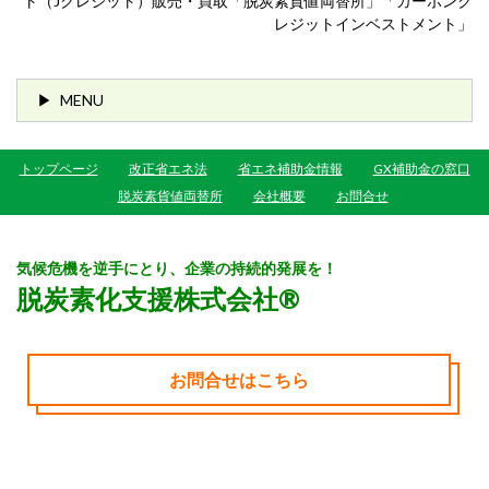
ト（Jクレジット）販売・買取「脱炭素貨値両替所」「カーボンク
レジットインベストメント」
MENU
トップページ
改正省エネ法
省エネ補助金情報
GX補助金の窓口
脱炭素貨値両替所
会社概要
お問合せ
気候危機を逆手にとり、企業の持続的発展を！
脱炭素化支援株式会社®
お問合せはこちら