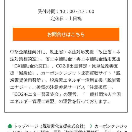
受付時間：10：00～17：00
定休日：土日祝
お問合せはこちら
中堅企業様向けに、改正省エネ法対応支援「改正省エネ
法対策相談室」、省エネ補助金・再エネ補助金活用支援
「GX補助金の窓口」、CO2排出量算定・原単位改善支
援「減炭位」、
カーボンクレジット販売買取サイト「脱
炭素貨値両替所」、
脱炭素エネルギー活用支援「脱炭素
エナジー」、換気の注意喚起サービス「注意換気」、
「CO2モニター普及協会」の運営、「一般社団法人全国
エネルギー管理士連盟」の運営を行っております。
トップページ（脱炭素化支援株式会社）
カーボンクレジッ