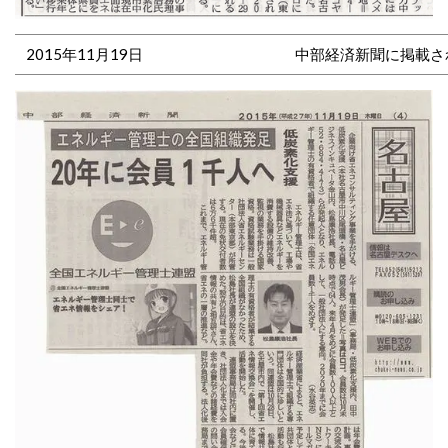
2015年11月19日
中部経済新聞に掲載さ