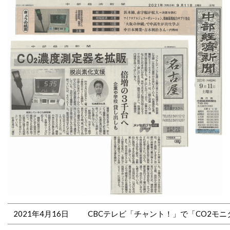
2021年4月16日
CBCテレビ「チャント！」で「CO2モ