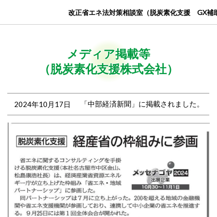
改正省エネ法対策相談室（脱炭素化支援 GX補
メディア掲載等
（脱炭素化支援株式会社）
「中部経済新聞」に掲載されました。
2024
年10月17日