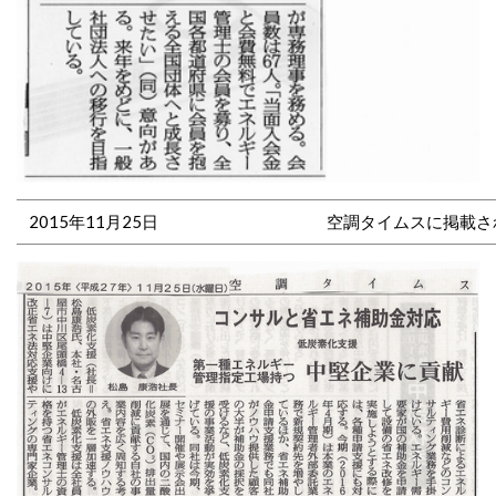
2015年11月25日
空調タイムスに掲載さ