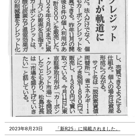
2023年8月23日
「新R25」に掲載されました。