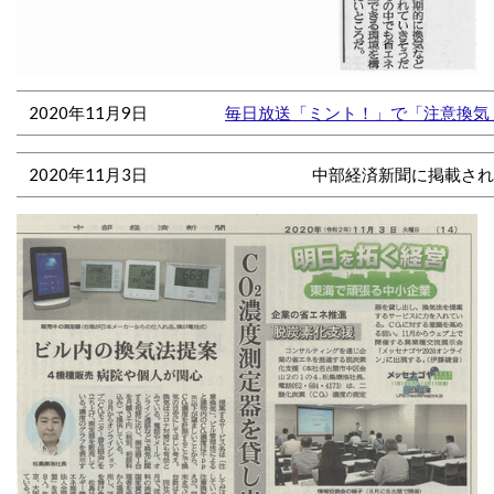
2020年11月9日
毎日放送「ミント！」で「注意換気
2020年11月3日
中部経済新聞に掲載され