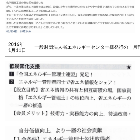
2016年
一般財団法人省エネルギーセンター様発行の「月
1月11日