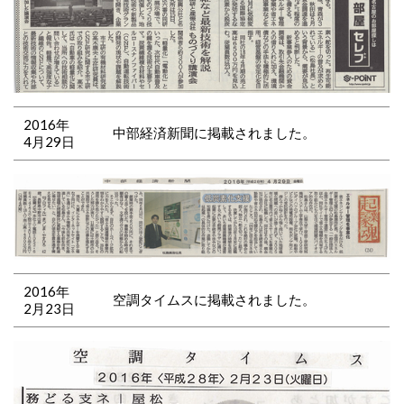
2016年
中部経済新聞に掲載されました。
4月29日
2016年
空調タイムスに掲載されました。
2月23日