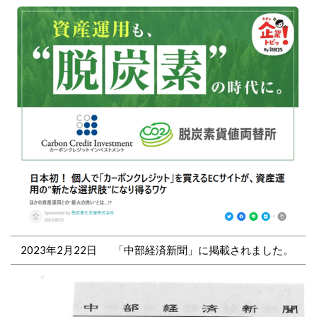
2023年2月22日
「中部経済新聞」に掲載されました。