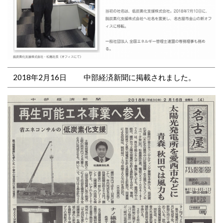
2018年2月16日
中部経済新聞に掲載されました
。