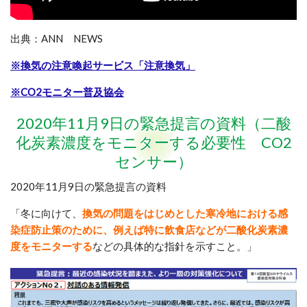
出典：ANN NEWS
※換気の注意喚起サービス「注意換気」
※CO2モニター普及協会
2020年11月9日の緊急提言の資料（二酸
化炭素濃度をモニターする必要性 CO2
センサー）
2020年11月9日の緊急提言の資料
「冬に向けて、
換気の問題をはじめとした寒冷地における感
染症防止策のために、例えば特に飲食店などが二酸化炭素濃
度をモニターする
などの具体的な指針を示すこと。
」