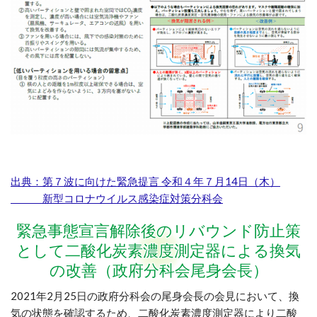
出典：
第７波に向けた緊急提言 令和４年７月14日（木）
新型コロナウイルス感染症対策分科会
緊急事態宣言解除後のリバウンド防止策
として二酸化炭素濃度測定器による換気
の改善（政府分科会尾身会長）
2021年2月25日の政府分科会の尾身会長の会見において、換
気の状態を確認するため、二酸化炭素濃度測定器により二酸