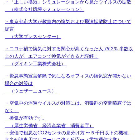
・「正しい換気」シミュレーションから見たウイルスの拡散
（株式会社環境シミュレーション）
・東京都市大学が教室内の換気および飛沫拡散防止について
提言
（大学プレスセンター）
・コロナ禍で換気に対する関心が高くなった人 79.2％ 半数以
上の人が、エアコンで換気ができると誤解！
（ダイキン工業株式会社）
・緊急事態宣言解除で気になるオフィスの換気窓が開かない
場合の対策は
（ウェザーニュース）
・空気中の浮遊ウイルスの対策には、消毒剤の空間噴霧では
なく、
換気が有効です。
（厚生労働省 経済産業省 消費者庁）
・
安価で粗悪なCO
2
センサの見分け方 〜５千円以下の機種、
大半が消毒用アルコールに強く反応〜（電気通信大学）