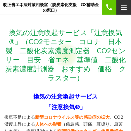
改正省エネ法対策相談室（脱炭素化支援 GX補助金
の窓口）
換気の注意喚起サービス「注意換気
®」（CO2モニター コロナ 日本
製 二酸化炭素濃度測定器 CO2セン
サー 目安 省エネ 基準値 二酸化
炭素濃度計測器 おすすめ 価格 ク
ラスター）
換気の注意喚起サービス
「注意換気®」
換気不足による
新型コロナウイルス等の
感染症の拡大
、CO2
濃度上昇による
人体への影響
（倦怠感、頭痛、耳鳴り、息苦