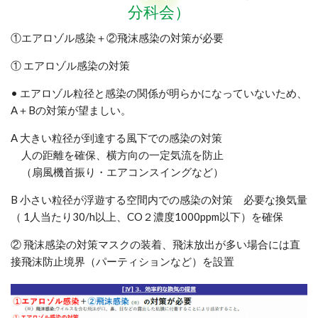
分科会）
①エアロゾル感染＋②飛沫感染の対策が必要
① エアロゾル感染の対策
• エアロゾル粒径と感染の関係が明らかになっていないため、
A＋Bの対策が望ましい。
A 大きい粒径が到達する風下での感染の対策
人の距離を確保、横方向の一定気流を防止
（扇風機首振り・エアコンスイングなど）
B 小さい粒径が浮遊する空間内での感染の対策 必要な換気量
（ 1人当たり30/h以上、CO２濃度1000ppm以下）を確保
② 飛沫感染の対策マスクの装着、飛沫放出が多い場合には直
接飛沫防止境界（パーティションなど）を設置