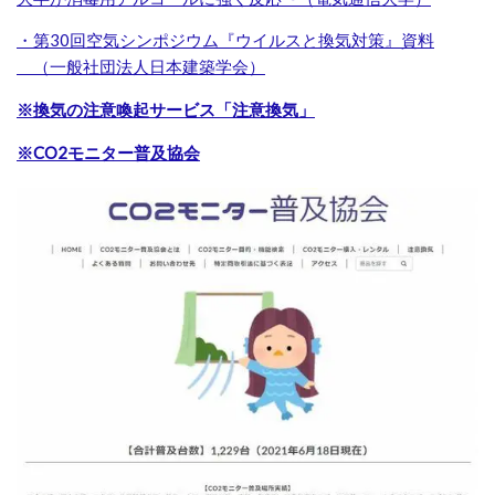
・
第30回空気シンポジウム『ウイルスと換気対策』資料
（一般社団法人日本建築学会）
※換気の注意喚起サービス「注意換気」
※CO2モニター普及協会