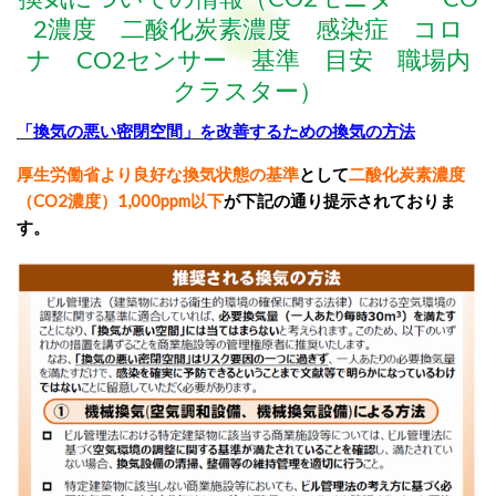
2濃度 二酸化炭素濃度 感染症 コロ
ナ CO2センサー 基準 目安 職場内
クラスター）
「換気の悪い密閉空間」を改善するための換気の方法
厚生労働省より良好な換気状態の基準
として
二酸化炭素濃度
（CO2濃度）1,000ppm以下
が下記の通り提示されておりま
す。