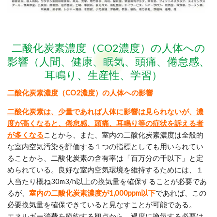
二酸化炭素濃度（CO2濃度）の人体への
影響（人間、健康、眠気、頭痛、倦怠感、
耳鳴り、生産性、学習）
二酸化炭素濃度（CO2濃度）の人体への影響
二酸化炭素は、少量であれば人体に影響は見られないが、濃
度が高くなると、倦怠感、頭痛、耳鳴り等の症状を訴える者
が多くなる
ことから、また、室内の二酸化炭素濃度は全般的
な室内空気汚染を評価する１つの指標としても用いられてい
ることから、二酸化炭素の含有率は「百万分の千以下」と定
められている。良好な室内空気環境を維持するためには、１
人当たり概ね30m3/h以上の換気量を確保することが必要であ
るが、
室内の二酸化炭素濃度が1,000ppm以下
であれば、この
必要換気量を確保できていると見なすことが可能である。
エネルギー消費を節約する観点から、過度に換気する必要は