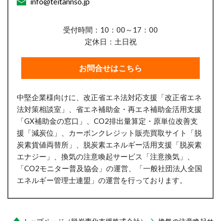
info@teitannso.jp
受付時間：10：00～17：00
定休日：土日祝
お問合せはこちら
中堅企業様向けに、改正省エネ法対応支援「改正省エネ
法対策相談室」、省エネ補助金・再エネ補助金活用支援
「GX補助金の窓口」、CO2排出量算定・原単位改善支
援「減炭位」、
カーボンクレジット販売買取サイト「脱
炭素貨値両替所」、
脱炭素エネルギー活用支援「脱炭素
エナジー」、換気の注意喚起サービス「注意換気」、
「CO2モニター普及協会」の運営、「一般社団法人全国
エネルギー管理士連盟」の運営を行っております。