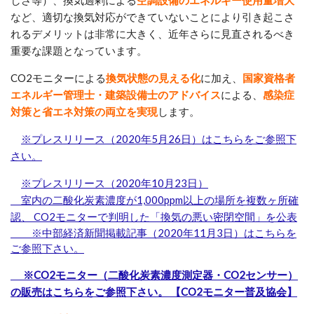
しさ等）、換気過剰による
空調設備のエネルギー使用量増大
など、適切な換気対応ができていないことにより引き起こさ
れるデメリットは非常に大きく、近年さらに見直されるべき
重要な課題となっています。
CO2モニターによる
換気状態の見える化
に加え、
国家資格者
エネルギー管理士・建築設備士のアドバイス
による、
感染症
対策と省エネ対策の両立を実現
します。
※プレスリリース（2020年5月26日）はこちらをご参照下
さい。
※プレスリリース（2020年10月23日）
室内の二酸化炭素濃度が1,000ppm以上の場所を複数ヶ所確
認、 CO2モニターで判明した「換気の悪い密閉空間」を公表
※中部経済新聞掲載記事（2020年11月3日）はこちらを
ご参照下さい。
※CO2モニター（二酸化炭素濃度測定器・CO2センサー）
の販売はこちらをご参照下さい。 【CO2モニター普及協会】