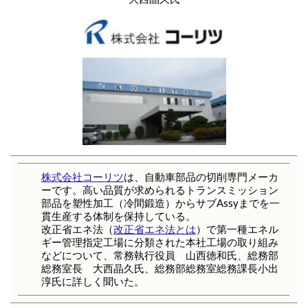
株式会社コーリツ
は、自動車部品の切削専門メーカ
ーです。高い品質が求められるトランスミッション
部品を塑性加工（冷間鍛造）からサブAssyまでを一
貫生産する体制を保持している。
改正省エネ法（
改正省エネ法とは
）で第一種エネル
ギー管理指定工場に分類された本社工場の取り組み
などについて、常務執行役員 山西徳和氏、総務部
総務室長 大西晶久氏、総務部総務室総務課長小出
淳氏に詳しく聞いた。