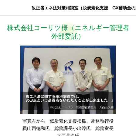
改正省エネ法対策相談室（脱炭素化支援 GX補助金の
株式会社コーリツ様（エネルギー管理者
外部委託）
写真左から 低炭素化支援松島、常務執行役
員山西徳和氏、総務課長小出淳氏、総務室長
大西晶久氏