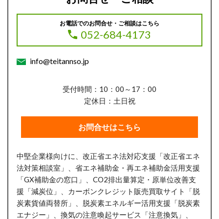
お電話でのお問合せ・ご相談はこちら
052-684-4173
info@teitannso.jp
受付時間：10：00～17：00
定休日：土日祝
お問合せはこちら
中堅企業様向けに、改正省エネ法対応支援「改正省エネ
法対策相談室」、省エネ補助金・再エネ補助金活用支援
「GX補助金の窓口」、CO2排出量算定・原単位改善支
援「減炭位」、
カーボンクレジット販売買取サイト「脱
炭素貨値両替所」、
脱炭素エネルギー活用支援「脱炭素
エナジー」、換気の注意喚起サービス「注意換気」、