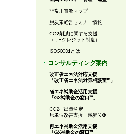
非常用電源マップ
脱炭素経営セミナー情報
CO2削減に関する支援
（Ｊ−クレジット制度）
ISO50001とは
コンサルティング案内
改正省エネ法対応支援
「改正省エネ法対策相談室™」
省エネ補助金活用支援
「GX補助金の窓口
™
」
CO2排出量算定・
原単位改善支援「減炭位®」
再エネ補助金活用支援
「GX補助金の窓口
™
」