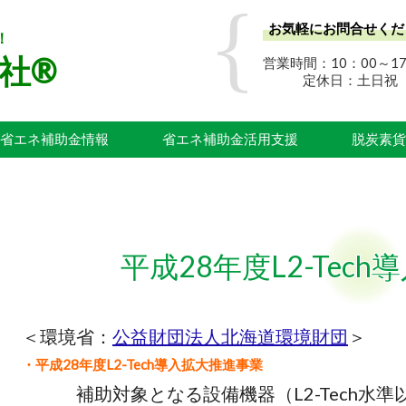
お気軽にお問合せくだ
！
社®
営業時間：10：00～17
定休日：土日祝
省エネ補助金情報
省エネ補助金活用支援
脱炭素貨
平成28年度L2-Tec
＜環境省：
公益財団法人北海道環境財団
＞
・平成28年度L2-Tech導入拡大推進事業
補助対象となる設備機器（L2-Tech水準