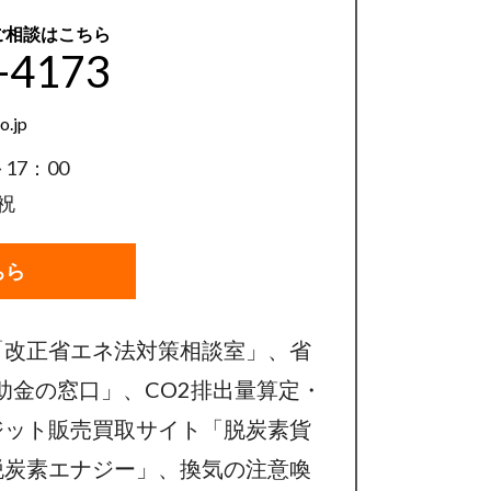
ご相談はこちら
-4173
o.jp
17：00
祝
ちら
「改正省エネ法対策相談室」、省
助金の窓口」、CO2排出量算定・
ジット販売買取サイト「脱炭素貨
脱炭素エナジー」、換気の注意喚