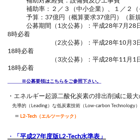
補助対象経費：設備費及び工事費
補助率：２／３（中小企業）、１／２（
予算：37億円（概算要求37億円）（新
公募期間（1次公募）：平成28年7月28日（
8時必着
（2次公募）：
平成28年10月3
18時必着
（3次公募）：
平成28年11月1
18時必着
※公募要領はこちらをご参照下さい。
・エネルギー起源二酸化炭素の排出削減に最大
先導的（Leading）な低炭素技術
（Low-carbon Technology）
＝
L2-Tech（エルツーテック）
・
「平成27年度版L2-Tech水準表」