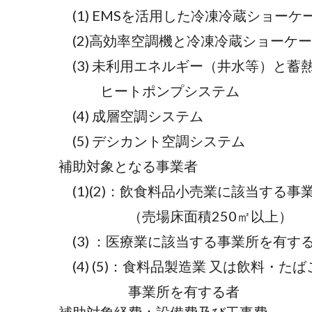
(1) EMSを活用した冷凍冷蔵ショー
(2)高効率空調機と冷凍冷蔵ショーケ
(3) 未利用エネルギー（井水等）と
ヒートポンプシステム
(4) 成層空調システム
(5) デシカント空調システム
補助対象となる事業者
(1)(2)：飲食料品小売業に該当する事
（売場床面積250㎡以上）
(3) ：医療業に該当する事業所を有す
(4) (5)：食料品製造業 又は飲料・た
事業所を有する者