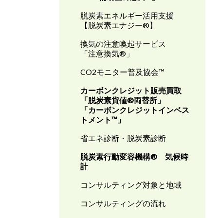
脱炭素エネルギー活用支援
【脱炭素エナジー®】
換気の注意喚起サービス
「注意換気®」
CO2モニター普及協会
™
カーボンクレジット販売買取
「脱炭素貨値®両替所」
「カーボンクレジットインベス
トメント
™
」
省エネ診断・脱炭素診断
脱炭素行動変容機構® 気候時
計
コンサルティング対象と地域
コンサルティングの流れ