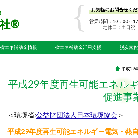
お気軽にお問合せくだ
！
社®
営業時間：10：00～17
定休日：土日祝
省エネ補助金情報
省エネ補助金活用支援
脱炭素貨
平成2
平成29年度再生可能エネル
促進事
＜環境省:
公益財団法人日本環境協会
＞
平成29年度再生可能エネルギー電気・熱