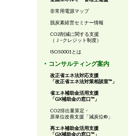
非常用電源マップ
脱炭素経営セミナー情報
CO2削減に関する支援
（Ｊ−クレジット制度）
ISO50001とは
コンサルティング案内
改正省エネ法対応支援
「改正省エネ法対策相談室™」
省エネ補助金活用支援
「GX補助金の窓口
™
」
CO2排出量算定・
原単位改善支援「減炭位®」
再エネ補助金活用支援
「GX補助金の窓口
™
」