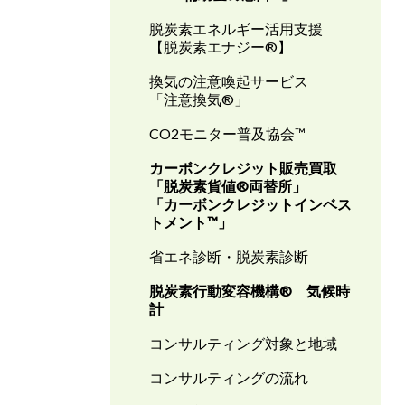
脱炭素エネルギー活用支援
【脱炭素エナジー®】
換気の注意喚起サービス
「注意換気®」
CO2モニター普及協会
™
カーボンクレジット販売買取
「脱炭素貨値®両替所」
「カーボンクレジットインベス
トメント
™
」
省エネ診断・脱炭素診断
脱炭素行動変容機構® 気候時
計
コンサルティング対象と地域
コンサルティングの流れ