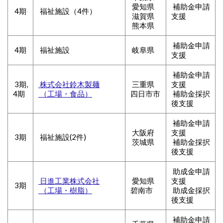
愛知県
補助金申請
4期
福祉施設（4件）
滋賀県
支援
熊本県
補助金申請
4期
福祉施設
岐阜県
支援
補助金申請
3期,
株式会社鈴木製麺
三重県
支援
4期
（工場・食品）
四日市市
補助金採択
後支援
補助金申請
大阪府
支援
3期
福祉施設(2件)
茨城県
補助金採択
後支援
助成金申請
日進工業株式会社
愛知県
支援
3期
（工場・樹脂）
碧南市
助成金採択
後支援
補助金申請