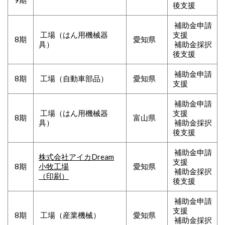
9期
後支援
補助金申請
工場（はん用機械器
支援
8期
愛知県
具）
補助金採択
後支援
補助金申請
8期
工場（
自動車部品
）
愛知県
支援
補助金申請
工場（
はん用機械器
支援
8期
富山県
具
）
補助金採択
後支援
補助金申請
株式会社アイカDream
支援
8期
小牧工場
愛知県
補助金採択
（印刷）
後支援
補助金申請
支援
8期
工場（産業機械）
愛知県
補助金採択