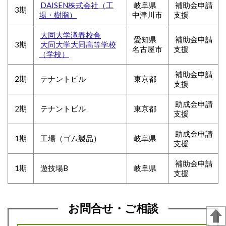
DAISEN株式会社
（工
岐阜県
補助金申請
3期
場・樹脂）
中津川市
支援
大同大学滝春校舎
愛知県
補助金申請
3期
大同大学大同高等学校
名古屋市
支援
（学校）
補助金申請
2期
テナントビル
東京都
支援
助成金申請
2期
テナントビル
東京都
支援
助成金申請
1期
工場（ゴム製品）
岐阜県
支援
補助金申請
1期
遊技場B
岐阜県
支援
お問合せ・ご相談