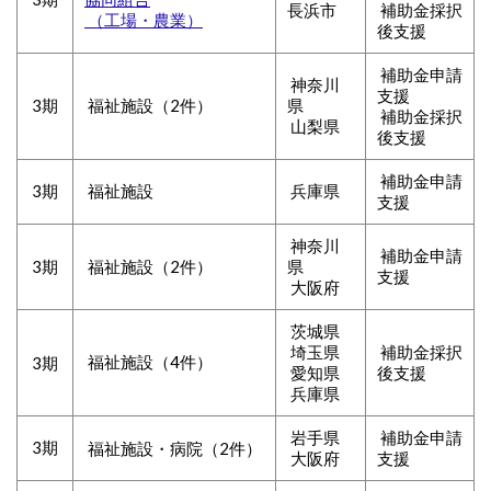
長浜市
補助金採択
（工場・農業）
後支援
補助金申請
神奈川
支援
3期
福祉施設（2件）
県
補助金採択
山梨県
後支援
補助金申請
3期
福祉施設
兵庫県
支援
神奈川
補助金申請
3期
福祉施設（2件）
県
支援
大阪府
茨城県
埼玉県
補助金採択
福祉施設（4件）
3期
愛知県
後支援
兵庫県
岩手県
補助金申請
3期
福祉施設・病院（2件）
大阪府
支援