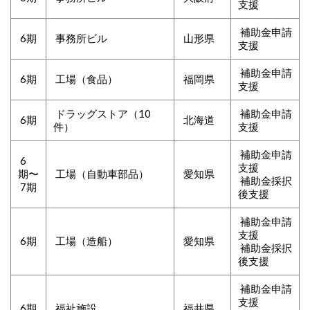
支援
補助金申請
6期
事務所ビル
山形県
支援
補助金申請
6期
工場（食品）
福岡県
支援
ドラッグストア（10
補助金申請
6期
北海道
件）
支援
補助金申請
6
支援
期〜
工場（自動車部品）
愛知県
補助金採択
7期
後支援
補助金申請
支援
6期
工場（造船）
愛知県
補助金採択
後支援
補助金申請
支援
6期
福祉施設
福井県