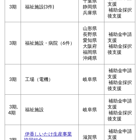
千葉県
支援
3期
福祉施設(3件)
静岡県
補助金採択
兵庫県
後支援
山形県
長野県
補助金申請
愛知県
支援
3期
福祉施設・病院（6件）
大阪府
補助金採択
福岡県
後支援
沖縄県
補助金申請
支援
3期
工場（電機）
岐阜県
補助金採択
後支援
補助金申請
3期,
支援
福祉施設
岐阜県
4期
補助金採択
後支援
補助金申請
伊香しいたけ生産事業
滋賀県
支援
3期
協同組合