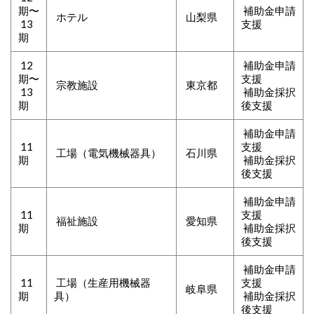
期
〜
補助金申請
ホテル
山梨県
13
支援
期
12
補助金申請
期
〜
支援
宗教施設
東京都
13
補助金採択
期
後支援
補助金申請
11
支援
工場（電気機械器具）
石川県
期
補助金採択
後支援
補助金申請
11
支援
福祉施設
愛知県
期
補助金採択
後支援
補助金申請
11
工場（生産用機械器
支援
岐阜県
期
具）
補助金採択
後支援