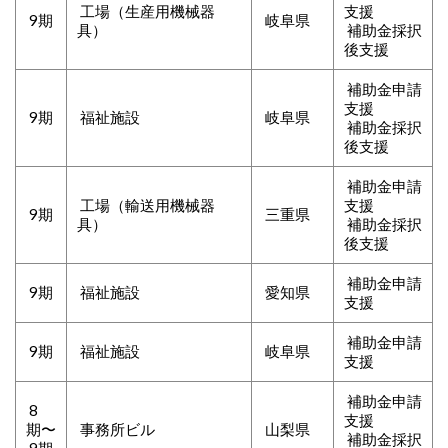
工場（生産用機械器
支援
9期
岐阜県
具）
補助金採択
後支援
補助金申請
支援
9期
福祉施設
岐阜県
補助金採択
後支援
補助金申請
工場（輸送用機械器
支援
9期
三重県
具）
補助金採択
後支援
補助金申請
9期
福祉施設
愛知県
支援
補助金申請
9期
福祉施設
岐阜県
支援
補助金申請
8
支援
期〜
事務所ビル
山梨県
補助金採択