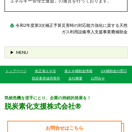
エネルギー管理士連盟」の運営を行っております。
令和2年度第3次補正予算災害時の対応能力強化に資する天然
ガス利用設備導入支援事業費補助金
MENU
トップページ
改正省エネ法
省エネ補助金情報
GX補助金の窓口
脱炭素貨値両替所
会社概要
お問合せ
気候危機を逆手にとり、企業の持続的発展を！
脱炭素化支援株式会社®
お問合せはこちら