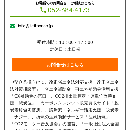
お電話でのお問合せ・ご相談はこちら
052-684-4173
info@teitannso.jp
受付時間：10：00～17：00
定休日：土日祝
お問合せはこちら
中堅企業様向けに、改正省エネ法対応支援「改正省エネ
法対策相談室」、省エネ補助金・再エネ補助金活用支援
「GX補助金の窓口」、CO2排出量算定・原単位改善支
援「減炭位」、
カーボンクレジット販売買取サイト「脱
炭素貨値両替所」、
脱炭素エネルギー活用支援「脱炭素
エナジー」、換気の注意喚起サービス「注意換気」、
「CO2モニター普及協会」の運営、「一般社団法人全国