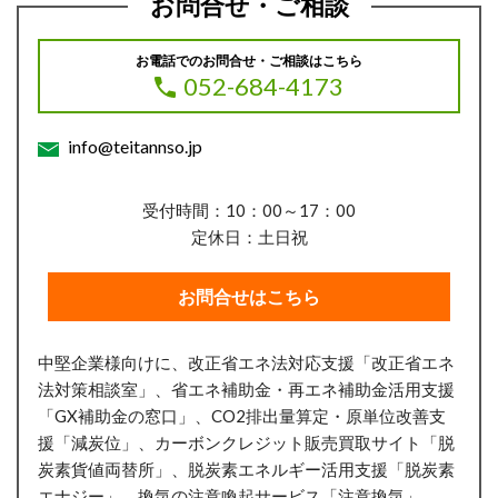
お問合せ・ご相談
お電話でのお問合せ・ご相談はこちら
052-684-4173
info@teitannso.jp
受付時間：10：00～17：00
定休日：土日祝
お問合せはこちら
中堅企業様向けに、改正省エネ法対応支援「改正省エネ
法対策相談室」、省エネ補助金・再エネ補助金活用支援
「GX補助金の窓口」、CO2排出量算定・原単位改善支
援「減炭位」、
カーボンクレジット販売買取サイト「脱
炭素貨値両替所」、
脱炭素エネルギー活用支援「脱炭素
エナジー」、換気の注意喚起サービス「注意換気」、