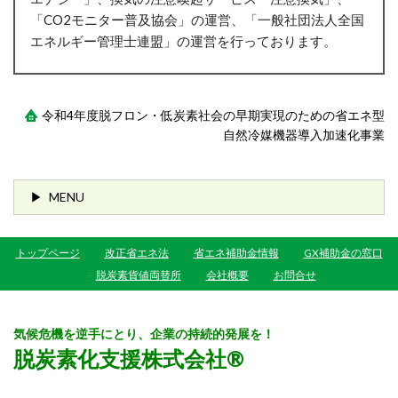
「CO2モニター普及協会」の運営、「一般社団法人全国
エネルギー管理士連盟」の運営を行っております。
令和4年度脱フロン・低炭素社会の早期実現のための省エネ型
自然冷媒機器導入加速化事業
MENU
トップページ
改正省エネ法
省エネ補助金情報
GX補助金の窓口
脱炭素貨値両替所
会社概要
お問合せ
気候危機を逆手にとり、企業の持続的発展を！
脱炭素化支援株式会社®