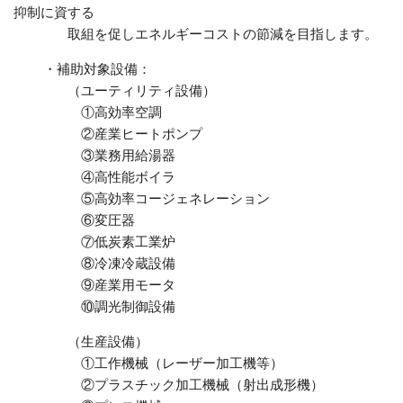
抑制に資する
取組を促しエネルギーコストの節減を目指します。
・補助対象設備：
（ユーティリティ設備）
①高効率空調
②産業ヒートポンプ
③業務用給湯器
④高性能ボイラ
⑤高効率コージェネレーション
⑥変圧器
⑦低炭素工業炉
⑧冷凍冷蔵設備
⑨産業用モータ
⑩調光制御設備
（生産設備）
①工作機械（レーザー加工機等）
②プラスチック加工機械（射出成形機）