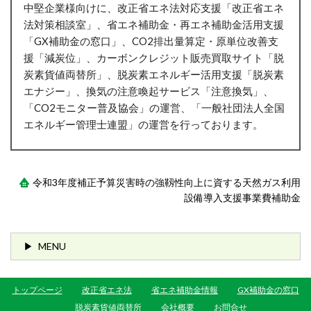
中堅企業様向けに、改正省エネ法対応支援「改正省エネ
法対策相談室」、省エネ補助金・再エネ補助金活用支援
「GX補助金の窓口」、CO2排出量算定・原単位改善支
援「減炭位」、
カーボンクレジット販売買取サイト「脱
炭素貨値両替所」、
脱炭素エネルギー活用支援「脱炭素
エナジー」、換気の注意喚起サービス「注意換気」、
「CO2モニター普及協会」の運営、「一般社団法人全国
エネルギー管理士連盟」の運営を行っております。
令和3年度補正予算災害時の強靱性向上に資する天然ガス利用
設備導入支援事業費補助金
MENU
トップページ
改正省エネ法
省エネ補助金情報
GX補助金の窓口
脱炭素貨値両替所
会社概要
お問合せ