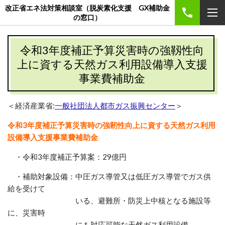
改正省エネ法対策相談室（脱炭素化支援 GX補助金
の窓口）
令和3年度補正予算災害時の強靱性向
上に資する天然ガス利用設備導入支援
事業費補助金
＜経済産業省:
一般社団法人都市ガス振興センター
＞
令和3年度補正予算災害時の強靭性向上に資する天然ガス利用
設備導入支援事業費補助金
・
令和3年度補正予算案：29億円
・補助対象設備：中圧ガス導管又は低圧ガス導管でガス供
給を受けて
いる、避難所・防災上中核となる施設等
に、災害時
にも対応可能な天然ガス利用設備